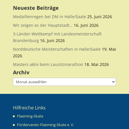
Neueste Beiträge
Medaillenregen bei DM in Halle/Saale
25. Juni 2026
Wir zeigen es der Hauptstadt…
16. Juni 2026
3-Länder-Wettkampf mit Landesmeisterschaft
Brandenburg
16. Juni 2026
Norddeutsche Meisterschaften in Halle/Saale
19. Mai
2026
Masters aktiv beim Lausitzmarathon
18. Mai 2026
Archiv
Archiv
Hilfreiche Links
Flaeming-Skate
Förderverein Flaeming-Skate e. V.