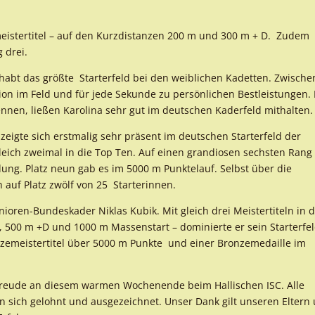
meistertitel – auf den Kurzdistanzen 200 m und 300 m + D. Zudem
g drei.
ehabt das größte Starterfeld bei den weiblichen Kadetten. Zwische
ion im Feld und für jede Sekunde zu persönlichen Bestleistungen. 
nen, ließen Karolina sehr gut im deutschen Kaderfeld mithalten.
zeigte sich erstmalig sehr präsent im deutschen Starterfeld der
leich zweimal in die Top Ten. Auf einen grandiosen sechsten Rang
dung. Platz neun gab es im 5000 m Punktelauf. Selbst über die
ch auf Platz zwölf von 25 Starterinnen.
nioren-Bundeskader Niklas Kubik. Mit gleich drei Meistertiteln in 
t, 500 m +D und 1000 m Massenstart – dominierte er sein Starterfel
izemeistertitel über 5000 m Punkte und einer Bronzemedaille im
d Freude an diesem warmen Wochenende beim Hallischen ISC. Alle
en sich gelohnt und ausgezeichnet. Unser Dank gilt unseren Eltern