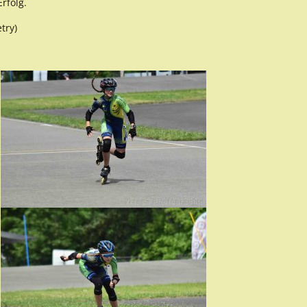
rfolg.
try)