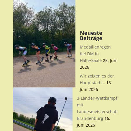
Neueste
Beiträge
Medaillenregen
bei DM in
Halle/Saale
25. Juni
2026
Wir zeigen es der
Hauptstadt…
16.
Juni 2026
3-Länder-Wettkampf
mit
Landesmeisterschaft
Brandenburg
16.
Juni 2026