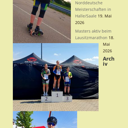
Norddeutsche
Meisterschaften in
Halle/Saale
19. Mai
2026
Masters aktiv beim
Lausitzmarathon
18.
Mai
2026
Arch
iv