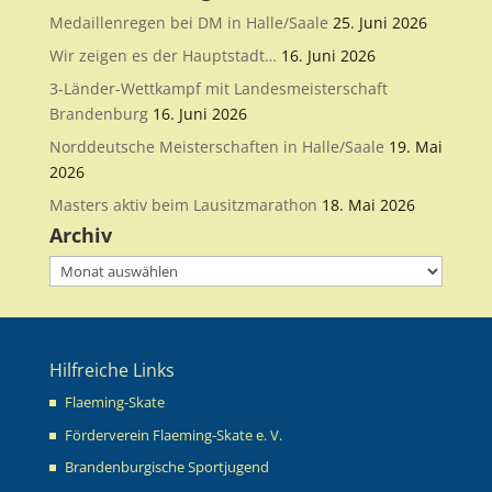
Medaillenregen bei DM in Halle/Saale
25. Juni 2026
Wir zeigen es der Hauptstadt…
16. Juni 2026
3-Länder-Wettkampf mit Landesmeisterschaft
Brandenburg
16. Juni 2026
Norddeutsche Meisterschaften in Halle/Saale
19. Mai
2026
Masters aktiv beim Lausitzmarathon
18. Mai 2026
Archiv
Archiv
Hilfreiche Links
Flaeming-Skate
Förderverein Flaeming-Skate e. V.
Brandenburgische Sportjugend