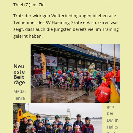
Thiel (7.) ins Ziel.
Trotz der widrigen Wetterbedingungen blieben alle
Teilnehmer des SV Flaeming-Skate e.V. sturzfrei, was
zeigt, dass auch die Jüngsten bereits viel im Training
gelernt haben.
Neu
este
Beit
räge
Medai
llenre
gen
bei
DM in
Halle/